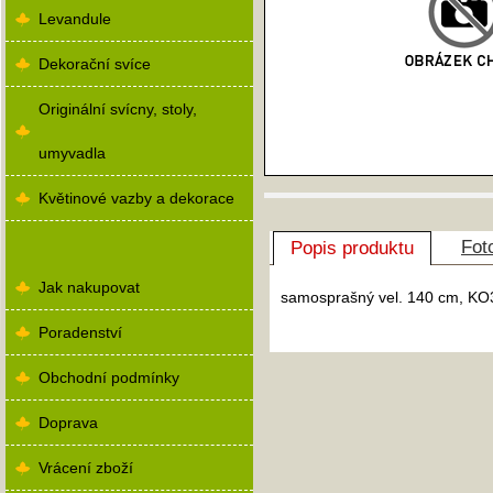
Levandule
Dekorační svíce
Originální svícny, stoly,
umyvadla
Květinové vazby a dekorace
Fot
Popis produktu
Jak nakupovat
samosprašný vel. 140 cm, KO
Poradenství
Obchodní podmínky
Doprava
Vrácení zboží