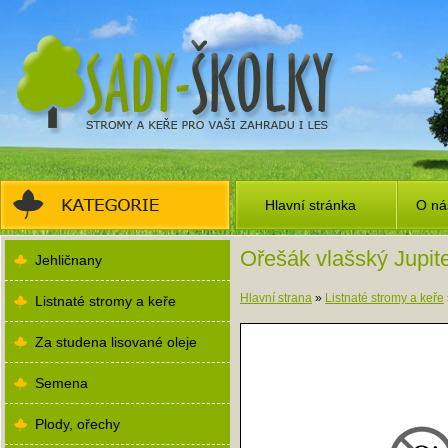
Hlavní stránka
O ná
Ořešák vlašský Jupit
Jehličnany
Hlavní strana
»
Listnaté stromy a keře
Listnaté stromy a keře
Za studena lisované oleje
Semena
Plody, ořechy